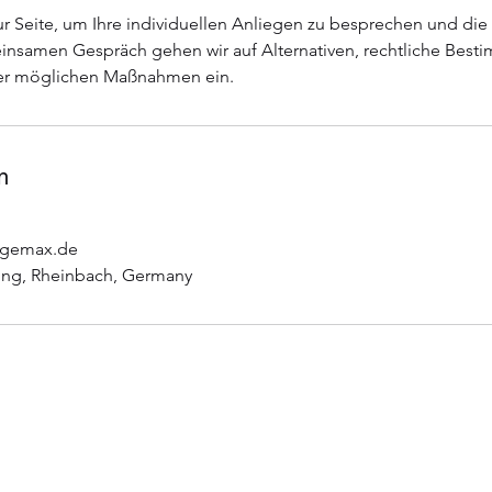
ur Seite, um Ihre individuellen Anliegen zu besprechen und di
insamen Gespräch gehen wir auf Alternativen, rechtliche Bes
er möglichen Maßnahmen ein.
n
egemax.de
ing, Rheinbach, Germany
Impressum
Datenschutz
©2022 Baumpflege Max. Erstellt mit Wix.com