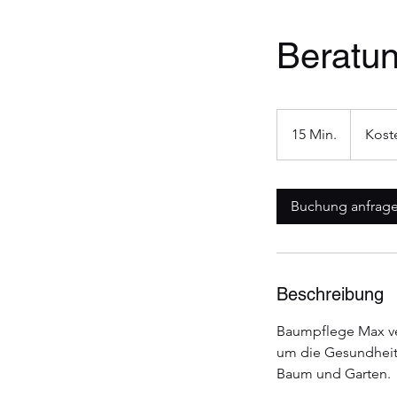
Beratu
Kostenlos
15 Min.
1
Kost
5
M
i
Buchung anfrag
n
.
Beschreibung
Baumpflege Max ver
um die Gesundheit 
Baum und Garten.